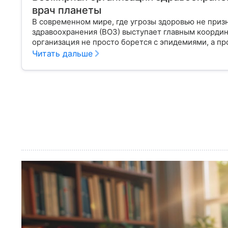
врач планеты
В современном мире, где угрозы здоровью не приз
здравоохранения (ВОЗ) выступает главным координ
организация не просто борется с эпидемиями, а п
правом человека, работая над его реализацией для
Читать дальше
«командный центр», с какими вызовами он сталкива
часто критикуют — узнайте в нашей статье.