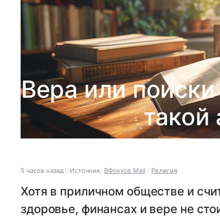
Вера или поиски
такой 
5 часов назад
Источник:
ВФокусе Mail
Религия
Хотя в приличном обществе и счит
здоровье, финансах и вере не сто