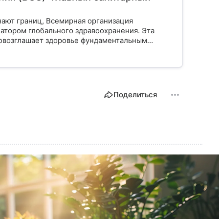
нают границ, Всемирная организация
атором глобального здравоохранения. Эта
ровозглашает здоровье фундаментальным
 миллиардов людей. Как устроен этот
ется в 2026 году и почему его деятельность
Поделиться