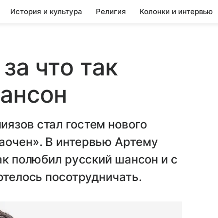
История и культура
Религия
Колонки и интервью
 за что так
шансон
иязов стал гостем нового
аочен». В интервью Артему
ак полюбил русский шансон и с
отелось посотрудничать.