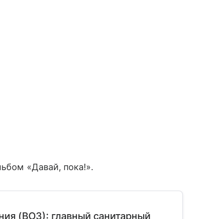
льбом «Давай, пока!».
ия (ВОЗ): главный санитарный