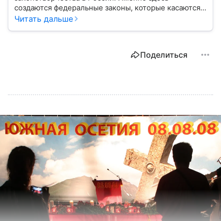
создаются федеральные законы, которые касаются
жизни каждого гражданина: от образования и
Читать дальше
медицины до налогов и внешней политики. В статье
разберем, как устроена Дума.
Поделиться