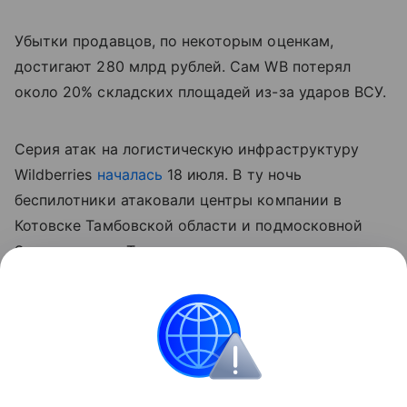
Убытки продавцов, по некоторым оценкам,
достигают 280 млрд рублей. Сам WB потерял
около 20% складских площадей из-за ударов ВСУ.
Серия атак на логистическую инфраструктуру
Wildberries
началась
18 июля. В ту ночь
беспилотники атаковали центры компании в
Котовске Тамбовской области и подмосковной
Электростали. Также от ударов пострадали
склады в Краснодаре, Невинномысске, Шушарах и
других городах по всей стране.
Россия
экономика
компании
Новости