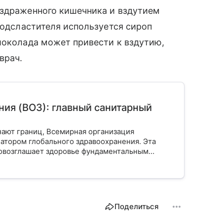
аздраженного кишечника и вздутием
подсластителя используется сироп
шоколада может привести к вздутию,
врач.
ия (ВОЗ): главный санитарный
нают границ, Всемирная организация
атором глобального здравоохранения. Эта
ровозглашает здоровье фундаментальным
 миллиардов людей. Как устроен этот
ется в 2026 году и почему его деятельность
Поделиться