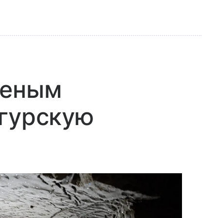
ченым
нгурскую