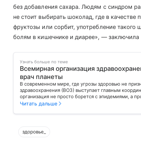
без добавления сахара. Людям с синдром р
не стоит выбирать шоколад, где в качестве 
фруктозы или сорбит, употребление такого 
болям в кишечнике и диарее», — заключила 
Узнать больше по теме
Всемирная организация здравоохранен
врач планеты
В современном мире, где угрозы здоровью не приз
здравоохранения (ВОЗ) выступает главным координ
организация не просто борется с эпидемиями, а п
правом человека, работая над его реализацией для
Читать дальше
«командный центр», с какими вызовами он сталкива
часто критикуют — узнайте в нашей статье.
здоровье_