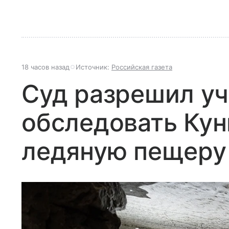
18 часов назад
Источник:
Российская газета
Суд разрешил у
обследовать Ку
ледяную пещеру