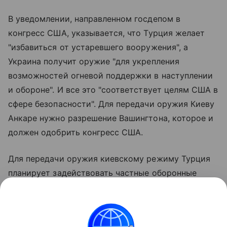
В уведомлении, направленном госдепом в
конгресс США, указывается, что Турция желает
"избавиться от устаревшего вооружения", а
Украина получит оружие "для укрепления
возможностей огневой поддержки в наступлении
и обороне". И все это "соответствует целям США в
сфере безопасности". Для передачи оружия Киеву
Анкаре нужно разрешение Вашингтона, которое и
должен одобрить конгресс США.
Для передачи оружия киевскому режиму Турция
планирует задействовать частные оборонные
турецкие, болгарские и американские компании.
Вооруженные силы России регулярно уничтожают
военные цели в украинских портах, а также