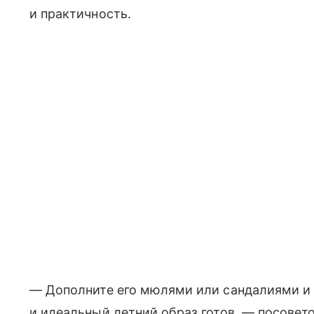
и практичность.
— Дополните его мюлями или сандалиями и
и идеальный летний образ готов, — посовет