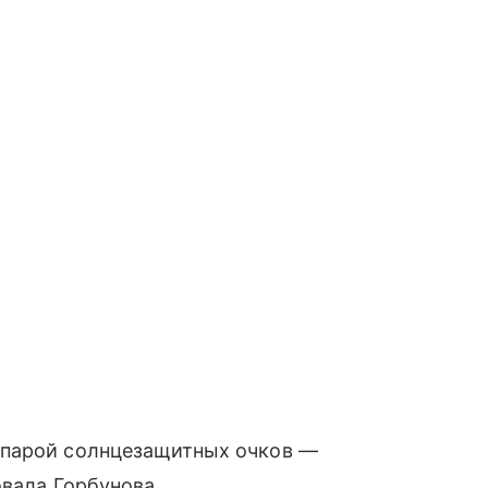
 парой солнцезащитных очков —
овала Горбунова.