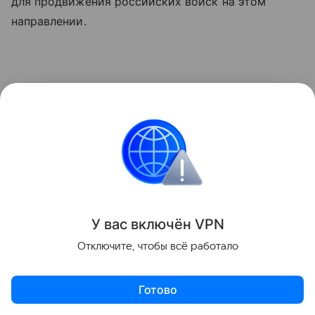
для продвижения российских войск на этом
направлении.
У вас включ
ён
V
P
N
Отключите, чтобы всё работало
Готово