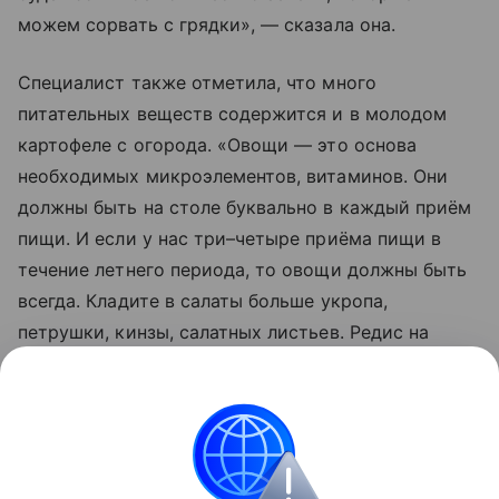
можем сорвать с грядки», — сказала она.
Специалист также отметила, что много
питательных веществ содержится и в молодом
картофеле с огорода. «Овощи — это основа
необходимых микроэлементов, витаминов. Они
должны быть на столе буквально в каждый приём
пищи. И если у нас три–четыре приёма пищи в
течение летнего периода, то овощи должны быть
всегда. Кладите в салаты больше укропа,
петрушки, кинзы, салатных листьев. Редис на
сегодняшний день содержит сильнейшие
антиоксиданты и полифенол», — подчеркнула
Мойсенко.
медицина
Здоровье
Новости