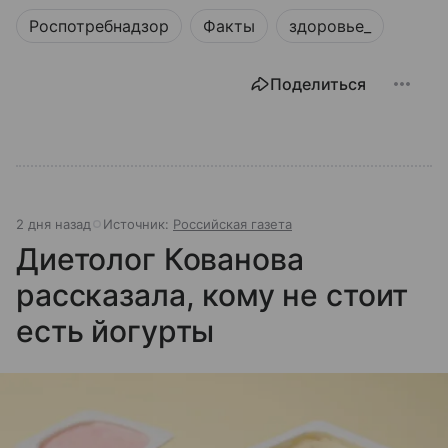
устроена эта служба, чем она занимается и почему
Роспотребнадзор
Факты
здоровье_
её работа важна для каждого жителя России.
Поделиться
2 дня назад
Источник:
Российская газета
Диетолог Кованова
рассказала, кому не стоит
есть йогурты