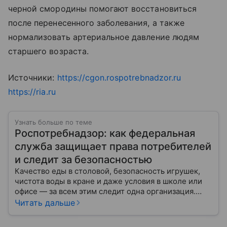
черной смородины помогают восстановиться
после перенесенного заболевания, а также
нормализовать артериальное давление людям
старшего возраста.
Источники:
https://cgon.rospotrebnadzor.ru
https://ria.ru
Узнать больше по теме
Роспотребнадзор: как федеральная
служба защищает права потребителей
и следит за безопасностью
Качество еды в столовой, безопасность игрушек,
чистота воды в кране и даже условия в школе или
офисе — за всем этим следит одна организация.
Роспотребнадзор — федеральная служба, которая
Читать дальше
защищает права потребителей и следит за
санитарной безопасностью. В статье расскажем, как