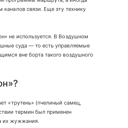
м каналов связи. Еще эту технику
он» не используется. В Воздушном
шные суда — то есть управляемые
щимся вне борта такого воздушного
он»?
ает «трутень» (пчелиный самец,
ствии термин был применен
а их жужжания.