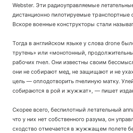
Webster. Эти радиоуправляемые летательные
дистанционно пилотируемые транспортные с
Вскоре военные конструкторы стали называт
Тогда в английском языке у слова drone был
трутень» или «монотонный, продолжительный
рабочих пчел. Они известны своим бессмы
они не собирают мед, не защищают и не уха
цель — оплодотворить пчелиную матку. Уле
собираются в рой и жужжат», — пишет изда
Скорее всего, беспилотный летательный аппа
что у них нет собственного разума, он упра
сходство отмечается в жужжащем полете б