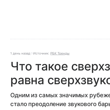
1 день назад
Источник:
РБК Тренды
Что такое сверхз
равна сверхзвук
Одним из самых значимых рубеже
стало преодоление звукового бар