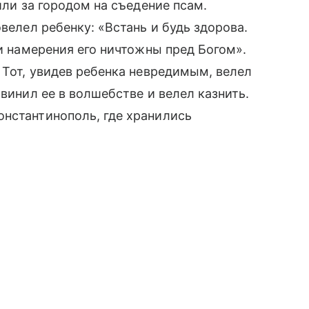
или за городом на съедение псам.
овелел ребенку: «Встань и будь здорова.
 и намерения его ничтожны пред Богом».
 Тот, увидев ребенка невредимым, велел
бвинил ее в волшебстве и велел казнить.
онстантинополь, где хранились