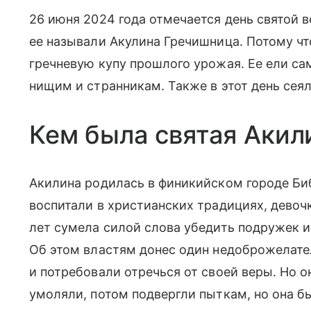
26 июня 2024 года отмечается день святой 
ее называли Акулина Гречишница. Потому чт
гречневую купу прошлого урожая. Ее ели с
нищим и странникам. Также в этот день сеял
Кем была святая Акил
Акилина родилась в финикийском городе Би
воспитали в христианских традициях, девоч
лет сумела силой слова убедить подружек и
Об этом властям донес один недоброжелател
и потребовали отречься от своей веры. Но о
умоляли, потом подвергли пыткам, но она бы