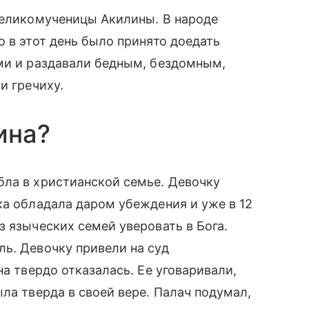
великомученицы Акилины. В народе
о в этот день было принято доедать
ами и раздавали бедным, бездомным,
и гречиху.
ина?
бла в христианской семье. Девочку
ка обладала даром убеждения и уже в 12
з языческих семей уверовать в Бога.
ь. Девочку привели на суд
на твердо отказалась. Ее уговаривали,
ла тверда в своей вере. Палач подумал,