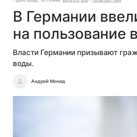
1 день назад
Источник:
ВФокусе Mail
Происшествия
В Германии ввел
на пользование 
Власти Германии призывают граж
воды.
Андрей Монид