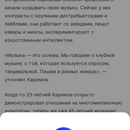
начали создавать свою музыку. Сейчас у них
контракты с крупными дистрибьюторами и
лейблами, они работают со звёздами, пишут
каверы и миксы, экспериментируют с
искусственным интеллектом.
«Музыка — это основа. Мы говорим о клубной
музыке, о той, которая пользуется спросом,
танцевальной. Пишем в разных жанрах», —
уточняет Каримов.
Когда-то 23-летний Каримов открыто
демонстрировал отношения на многомиллионную
аудиторую, теперь же уже 45-летний музыкант
предпочитает о личной жизни не говорить.