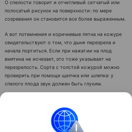
О спелости говорит и отчетливый сетчатый или
полосатый рисунок на поверхности: по мере
созревания он становится все более выраженным.
А вот потемнения и коричневые пятна на кожуре
свидетельствуют о том, что дыня перезрела и
начала портиться. Если при нажатии на плод
вмятина не исчезает, это тоже указывает на
перезрелость. Сорта с толстой кожурой можно
проверить при помощи щелчка или шлепка: у
спелого плода звук должен быть глухим.
Кроме того, о наступающей порче говорят
заметные "винные" нотки в запахе дыни.
Если же вы обнаружили зеленые пятна на дыне, то
будьте уверены: она еще не дозрела.