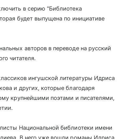
ключить в серию "Библиотека
оторая будет выпущена по инициативе
нальных авторов в переводе на русский
го читателя.
 классиков ингушской литературы Идриса
ова и других, которые благодаря
ному крупнейшими поэтами и писателями,
етии.
алисты Национальной библиотеки имени
диева. В него уже вошли романы Идриса