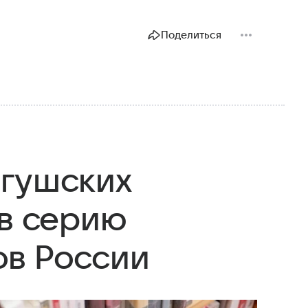
Поделиться
нгушских
 в серию
ов России