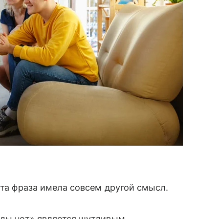
эта фраза имела совсем другой смысл.
вды нет» является шутливым