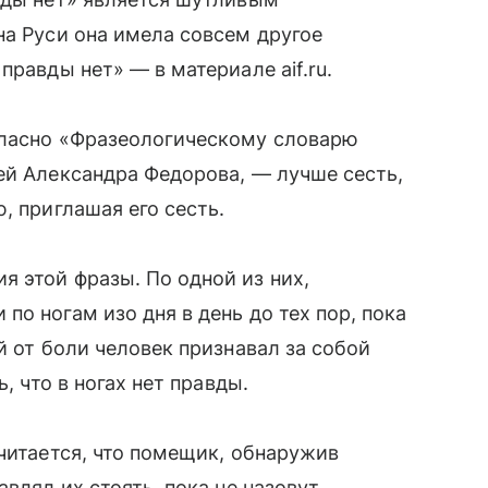
на Руси она имела совсем другое
правды нет» — в материале aif.ru.
гласно «Фразеологическому словарю
ей Александра Федорова, — лучше сесть,
, приглашая его сесть.
 этой фразы. По одной из них,
о ногам изо дня в день до тех пор, пока
й от боли человек признавал за собой
, что в ногах нет правды.
Считается, что помещик, обнаружив
авлял их стоять, пока не назовут