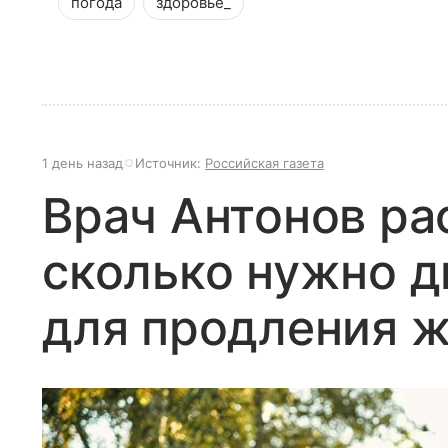
погода
здоровье_
1 день назад
Источник:
Российская газета
Врач Антонов ра
сколько нужно д
для продления 