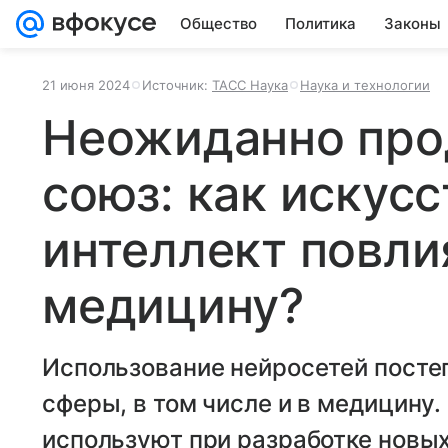
Общество
Политика
Законы
21 июня 2024
Источник:
ТАСС Наука
Наука и технологии
Неожиданно про
союз: как искус
интеллект повли
медицину?
Использование нейросетей посте
сферы, в том числе и в медицину.
используют при разработке новых