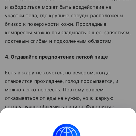
и взбодриться может быть воздействие на
участки тела, где крупные сосуды расположены
близко к поверхности кожи. Прохладные
компрессы можно прикладывать к шее, запястьям,
локтевым сгибам и подколенным областям.
4. Отдавайте предпочтение легкой пище
Есть в жару не хочется, но вечером, когда
становится прохладнее, голод просыпается, и
можно легко переесть. Поэтому совсем
отказываться от еды не нужно, но в жаркую
погоду лучше облегчить рацион. Фавориты -
овощи, фрукты, ягоды, кисломолочные продукты и
рыба.