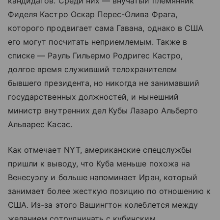
кандидатов. Среди них — внучатый племянник
Фиделя Кастро Оскар Перес-Олива Фрага,
которого продвигает сама Гавана, однако в США
его могут посчитать неприемлемым. Также в
списке — Рауль Гильермо Родригес Кастро,
долгое время служивший телохранителем
бывшего президента, но никогда не занимавший
государственных должностей, и нынешний
министр внутренних дел Кубы Лазаро Альберто
Альварес Касас.
Как отмечает NYT, американские спецслужбы
пришли к выводу, что Куба меньше похожа на
Венесуэлу и больше напоминает Иран, который
занимает более жесткую позицию по отношению к
США. Из-за этого Вашингтон колеблется между
желанием сотрудничать с кубинским