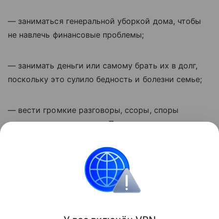
— заниматься генеральной уборкой дома, чтобы
не навлечь финансовые проблемы;
— занимать деньги или самому брать их в долг,
поскольку это сулило бедность и болезни семье;
— вести громкие разговоры, ссоры, споры
и чрезмерно веселиться. По народным
представлениям, излишняя шумность в этот день
могла отпугнуть удачу и благополучие.
праздники
Новости
Религия
Православи
Поделиться