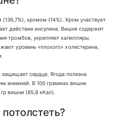
шне?
 (136,7%), хромом (14%). Хром участвует
вает действие инсулина. Вишня содержит
ния тромбов, укрепляет капилляры.
ижают уровень «плохого» холестерина,
.
 защищает сердце. Ягода полезна
м анемией. В 100 граммах вишни
гр вишни (85,8 кКал).
 потолстеть?