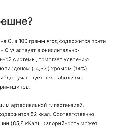
решне?
а С, в 100 грамм ягод содержится почти
н С участвует в окислительно-
унной системы, помогает усвоению
молибденом (14,3%) хромом (14%).
либден участвует в метаболизме
иримидинов.
им артериальной гипертензией,
содержится 52 ккал. Соответственно,
ешни (85,8 кКал). Калорийность может