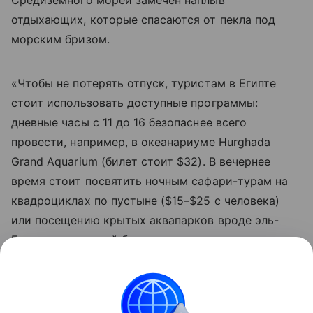
Средиземного морей замечен наплыв
отдыхающих, которые спасаются от пекла под
морским бризом.
«Чтобы не потерять отпуск, туристам в Египте
стоит использовать доступные программы:
дневные часы с 11 до 16 безопаснее всего
провести, например, в океанариуме Hurghada
Grand Aquarium (билет стоит $32). В вечернее
время стоит посвятить ночным сафари-турам на
квадроциклах по пустыне ($15–$25 с человека)
или посещению крытых аквапарков вроде эль-
Гуны, где вечерний билет после захода солнца
обойдется в $30», - советует эксперт по
египетскому направлению Фуад эль Гохари.