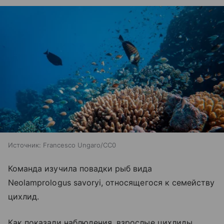
Источник:
Francesco Ungaro/CC0
Команда изучила повадки рыб вида
Neolamprologus savoryi, относящегося к семейству
цихлид.
Как показали наблюдения, взрослые цихлиды