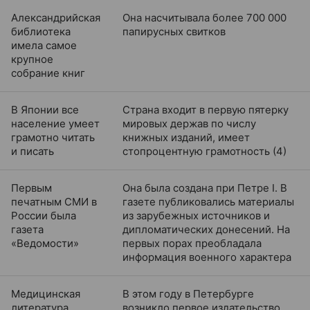
Александрийская
Она насчитывала более 700 000
библиотека
папирусных свитков
имела самое
крупное
собрание книг
В Японии все
Страна входит в первую пятерку
население умеет
мировых держав по числу
грамотно читать
книжных изданий, имеет
и писать
стопроцентную грамотность (4)
Первым
Она была создана при Петре I. В
печатным СМИ в
газете публиковались материалы
России была
из зарубежных источников и
газета
дипломатических донесений. На
«Ведомости»
первых порах преобладала
информация военного характера
Медицинская
В этом году в Петербурге
литература
возникло первое издательство,