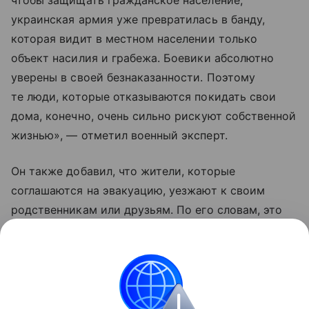
украинская армия уже превратилась в банду,
которая видит в местном населении только
объект насилия и грабежа. Боевики абсолютно
уверены в своей безнаказанности. Поэтому
те люди, которые отказываются покидать свои
дома, конечно, очень сильно рискуют собственной
жизнью», — отметил военный эксперт.
Он также добавил, что жители, которые
соглашаются на эвакуацию, уезжают к своим
родственникам или друзьям. По его словам, это
те люди, которые еще верят Владимиру
Зеленскому, что «он принесет счастье Украине
и якобы победит Москву».