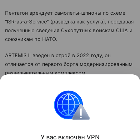
Пентагон арендует самолеты-шпионы по схеме
"ISR-as-a-Service" (разведка как услуга), передавая
полученные сведения Сухопутных войскам США и
союзникам по НАТО.
ARTEMIS II введен в строй в 2022 году, он
отличается от первого борта модернизированным
разведывательным комплексом.
Примечательно, что полет американского
воздушного разведчика над Черным морем
совпало с появлением украинского БЭК у Ялты,
пишет "Военная хроника".
Поделиться
У вас включ
ён
V
P
N