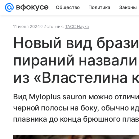
Общество
Политика
Законы
11 июня 2024
Источник:
ТАСС Наука
Новый вид браз
пираний назвали
из «Властелина 
Вид Myloplus sauron можно отлич
черной полосы на боку, обычно и
плавника до конца брюшного плав