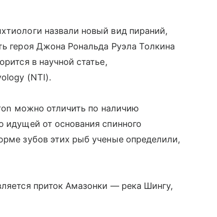
хтиологи назвали новый вид пираний,
ть героя Джона Рональда Руэла Толкина
орится в научной статье,
ology (NTI).
auron можно отличить по наличию
о идущей от основания спинного
орме зубов этих рыб ученые определили,
вляется приток Амазонки — река Шингу,