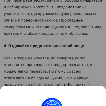
При перегреве эффективным способом охладиться
и взбодриться может быть воздействие на
участки тела, где крупные сосуды расположены
близко к поверхности кожи. Прохладные
компрессы можно прикладывать к шее, запястьям,
локтевым сгибам и подколенным областям.
4. Отдавайте предпочтение легкой пище
Есть в жару не хочется, но вечером, когда
становится прохладнее, голод просыпается, и
можно легко переесть. Поэтому совсем
отказываться от еды не нужно, но в жаркую
погоду лучше облегчить рацион. Фавориты -
овощи, фрукты, ягоды, кисломолочные продукты и
рыба.