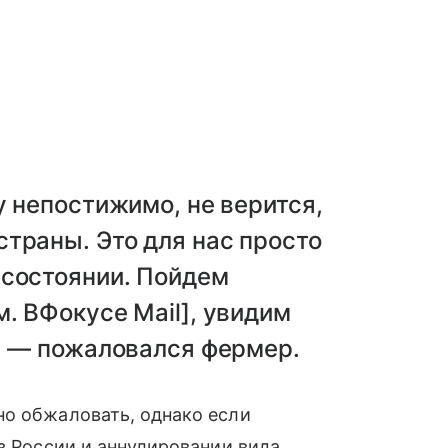
у непостижимо, не верится,
траны. Это для нас просто
 состоянии. Пойдем
. ВФокусе Mail], увидим
, — пожаловался фермер.
но обжаловать, однако если
з России и аннулировании вида