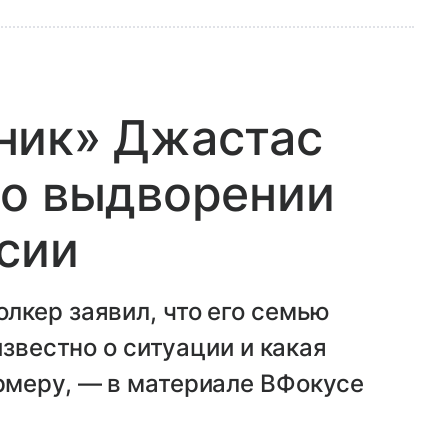
ник» Джастас
 о выдворении
ссии
лкер заявил, что его семью
известно о ситуации и какая
меру, — в материале ВФокусе