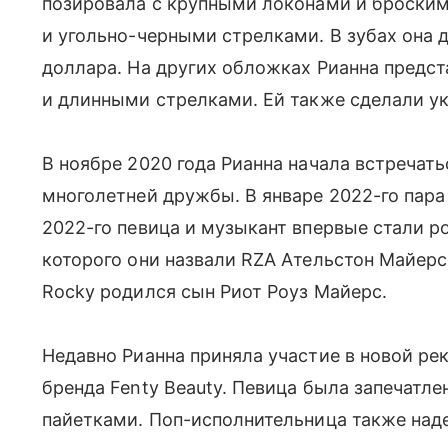
позировала с крупными локонами и броски
и угольно-черными стрелками. В зубах она 
доллара. На других обложках Рианна предс
и длинными стрелками. Ей также сделали ук
В ноябре 2020 года Рианна начала встречат
многолетней дружбы. В январе 2022-го пара 
2022-го певица и музыкант впервые стали ро
которого они назвали RZA Ательстон Майерс.
Rocky родился сын Риот Роуз Майерс.
Недавно Рианна приняла участие в новой р
бренда Fenty Beauty. Певица была запечатл
пайетками. Поп-исполнительница также наде