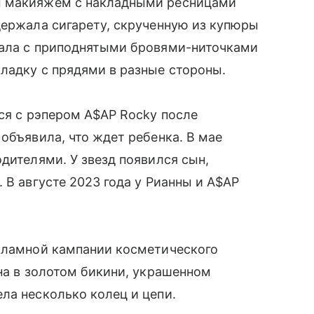
м макияжем с накладными ресницами
держала сигарету, скрученную из купюры
тала с приподнятыми бровями-ниточками
ладку с прядями в разные стороны.
ься с рэпером A$AP Rocky после
объявила, что ждет ребенка. В мае
дителями. У звезд появился сын,
 В августе 2023 года у Рианны и A$AP
екламной кампании косметического
ена в золотом бикини, украшенном
ла несколько колец и цепи.