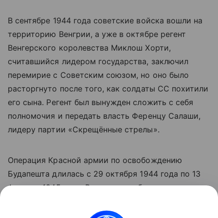
В сентябре 1944 года советские войска вошли на
территорию Венгрии, а уже в октябре регент
Венгерского королевства Миклош Хорти,
считавшийся лидером государства, заключил
перемирие с Советским союзом, но оно было
расторгнуто после того, как солдаты СС похитили
его сына. Регент был вынужден сложить с себя
полномочия и передать власть Ференцу Салаши,
лидеру партии «Скрещённые стрелы».
Операция Красной армии по освобождению
Будапешта длилась с 29 октября 1944 года по 13
февраля 1945 года. В результате была уничтожена
188-тысячная группировка врага, выведена из
войны Венгрия.