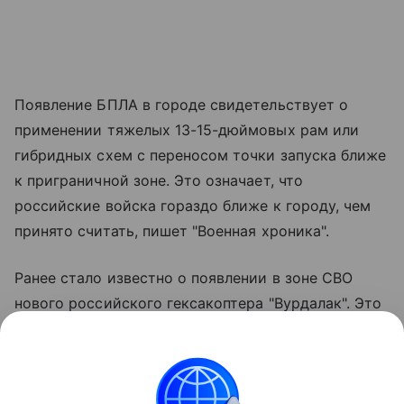
Появление БПЛА в городе свидетельствует о
применении тяжелых 13-15-дюймовых рам или
гибридных схем с переносом точки запуска ближе
к приграничной зоне. Это означает, что
российские войска гораздо ближе к городу, чем
принято считать, пишет "Военная хроника".
Ранее стало известно о появлении в зоне СВО
нового российского гексакоптера "Вурдалак". Это
военная модификация гражданского грузового
дрона, при ее создании упор делался на качества:
более других нужные на передовой: простоту,