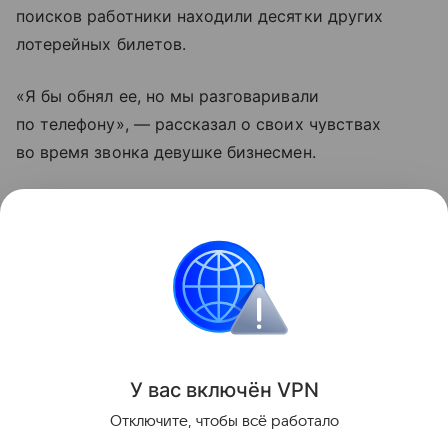
поисков работники находили десятки других
лотерейных билетов.
«Я бы обнял ее, но мы разговаривали
по телефону», — рассказал о своих чувствах
во время звонка девушке бизнесмен.
Итальянка оплатила мусорной компании все
расходы, связанные с поиском ее билета. Приз
девушка уже забрала.
Италия
Новости
Забавное
Поделиться
У вас включ
ён
V
P
N
Отключите, чтобы всё работало