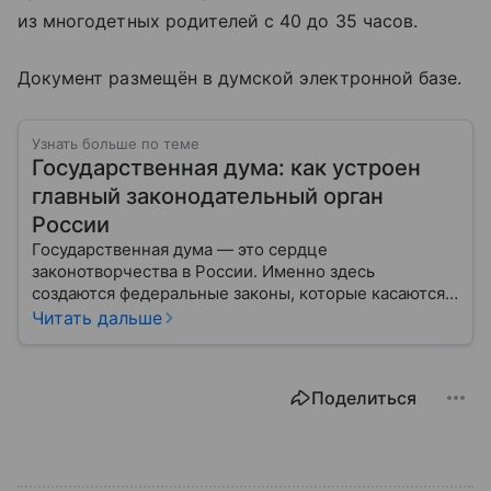
из многодетных родителей с 40 до 35 часов.
Документ размещён в думской электронной базе.
Узнать больше по теме
Государственная дума: как устроен
главный законодательный орган
России
Государственная дума — это сердце
законотворчества в России. Именно здесь
создаются федеральные законы, которые касаются
жизни каждого гражданина: от образования и
Читать дальше
медицины до налогов и внешней политики. В статье
разберем, как устроена Дума.
Поделиться