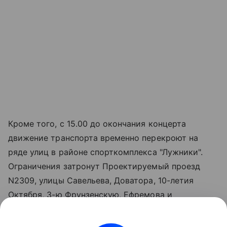
Кроме того, с 15.00 до окончания концерта
движение транспорта временно перекроют на
ряде улиц в районе спорткомплекса "Лужники".
Ограничения затронут Проектируемый проезд
N2309, улицы Савельева, Доватора, 10-летия
Октября, 3-ю Фрунзенскую, Ефремова и
Трубецкую, а также съезд с Хамовнического Вала
на Доватора (с 08.00).