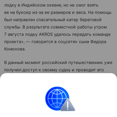
лодку в Индийском океане, но не смог взять
ее на буксир из-за ее размеров и веса. На помощь
был направлен спасательный катер береговой
службы. В результате совместной работы утром
7 августа лодку AKROS удалось передать команде
проекта», — говорится в соцсетях сына Федора
Конюхова.
В данный момент российский путешественник уже
получил доступ к своему судну и проводит его
осмотр. Сообщается, что носовой отсек лодки
остался сухим, а кормовые отсеки заполнены
водой.
Россия
Знаменитости
Туризм
Новости