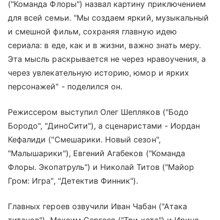
("Команда Флоры") назвал картину приключением
для всей семьи. "Мы создаем яркий, музыкальный
и смешной фильм, сохраняя главную идею
сериала: в еде, как и в жизни, важно знать меру.
Эта мысль раскрывается не через нравоучения, а
через увлекательную историю, юмор и ярких
персонажей" - поделился он.
Режиссером выступил Олег Шепляков ("Бодо
Бородо", "ДиноСити"), а сценаристами - Иордан
Кефалиди ("Смешарики. Новый сезон",
"Малышарики"), Евгений Агабеков ("Команда
Флоры. Экопатруль") и Николай Титов ("Майор
Гром: Игра", "Детектив Финник").
Главных героев озвучили Иван Чабан ("Атака
титанов"), Максим Сергеев ("Три кота") и Ирина