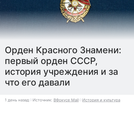
Орден Красного Знамени:
первый орден СССР,
история учреждения и за
что его давали
1 день назад
Источник:
ВФокусе Mail
История и культура
Как появился орден Красного Знамени, кто
Выберите комментарий
Выберите комментарий
Выберите комментарий
стал первым кавалером и что означает
перевернутая звезда, читайте в ВФокусе Mail.
Информация полезная и актуальная
Информация полезная и актуальная
Информация полезная и актуальная