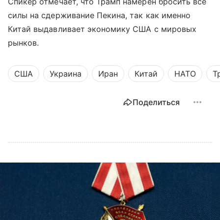
Спикер отмечает, что Трамп намерен бросить все
силы на сдерживание Пекина, так как именно
Китай выдавливает экономику США с мировых
рынков.
США
Украина
Иран
Китай
НАТО
Т
Поделиться