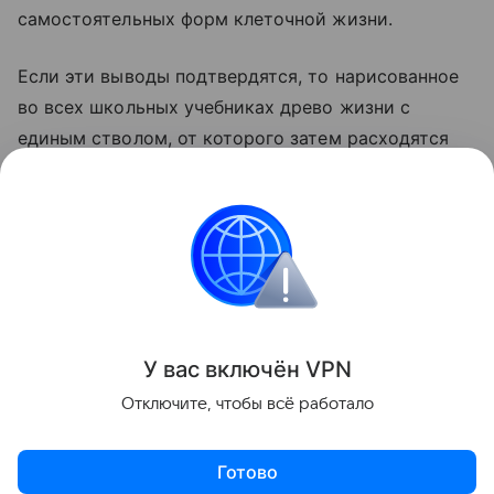
самостоятельных форм клеточной жизни.
Если эти выводы подтвердятся, то нарисованное
во всех школьных учебниках древо жизни с
единым стволом, от которого затем расходятся
все остальные организмы, придется рисовать
заново. У нового древа будет два равноправных
ствола. Они начали расходиться еще до того, как
их предшественников можно было в полном
смысле назвать живыми.
Поделиться
У вас включ
ён
V
P
N
Отключите, чтобы всё работало
Готово