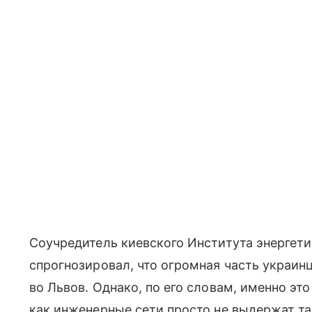
Соучредитель киевского Института энергет
спрогнозировал, что огромная часть украин
во Львов. Однако, по его словам, именно это
как инженерные сети просто не выдержат та