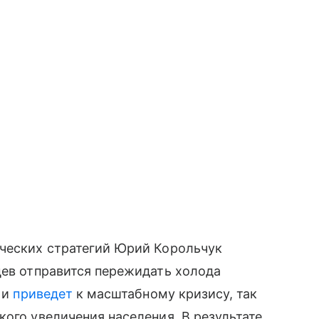
ических стратегий Юрий Корольчук
цев отправится пережидать холода
 и
приведет
к масштабному кризису, так
кого увеличения населения. В результате