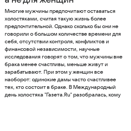
Многие мужчины предпочитают оставаться
холостяками, считая такую жизнь более
предпочтительной. Однако сколько бы они не
говорили о большом количестве времени для
себя, отсутствии контроля, конфликтов и
финансовой независимости, научные
исследования говорят о том, что мужчины вне
брака менее счастливы, меньше живут и
зарабатывают. При этом у женщин все
наоборот: одинокие дамы часто счастливее
тех, кто состоит в браке. В Международный
день холостяка "Газета.Ru" разобралась, кому
из двух полов брак приносит больше пользы.
Выберите комментарий
Выберите комментарий
Выберите комментарий
Информация полезная и актуальная
Информация полезная и актуальная
Информация полезная и актуальная