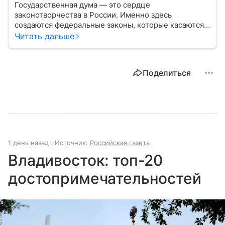
Государственная дума — это сердце
законотворчества в России. Именно здесь
создаются федеральные законы, которые касаются
жизни каждого гражданина: от образования и
Читать дальше
медицины до налогов и внешней политики. В статье
разберем, как устроена Дума.
Поделиться
1 день назад
Источник:
Российская газета
Владивосток: топ-20
достопримечательностей