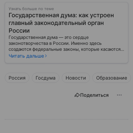
Узнать больше по теме
Государственная дума: как устроен
главный законодательный орган
России
Государственная дума — это сердце
законотворчества в России. Именно здесь
создаются федеральные законы, которые касаются
жизни каждого гражданина: от образования и
Читать дальше
медицины до налогов и внешней политики. В статье
разберем, как устроена Дума.
Россия
Госдума
Новости
Образование
Поделиться