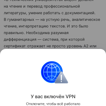
на чтение и перевод профессиональной
литературы, умение работать с документацией.
В гуманитарных — на устную речь, аналитическое
чтение, интерпретацию текстов. И это было
правильно. Необходима разумная
дифференциация — система, при которой
сертификат отражает не просто уровень А2 или
В1, а уровень языка, необходимый
для конкретного направления подготовки», —
резюмировала она.
Россия
Эксклюзив
Новости
Образование
Поделиться
У вас включ
ён
V
P
N
Отключите, чтобы всё работало