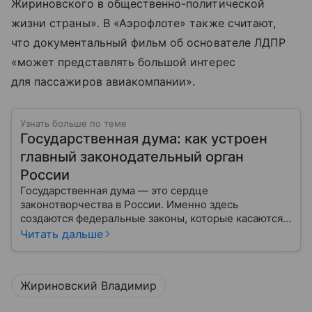
Жириновского в общественно-политической
жизни страны». В «Аэрофлоте» также считают,
что документальный фильм об основателе ЛДПР
«может представлять большой интерес
для пассажиров авиакомпании».
Узнать больше по теме
Государственная дума: как устроен
главный законодательный орган
России
Государственная дума — это сердце
законотворчества в России. Именно здесь
создаются федеральные законы, которые касаются
жизни каждого гражданина: от образования и
Читать дальше
медицины до налогов и внешней политики. В статье
разберем, как устроена Дума.
Жириновский Владимир