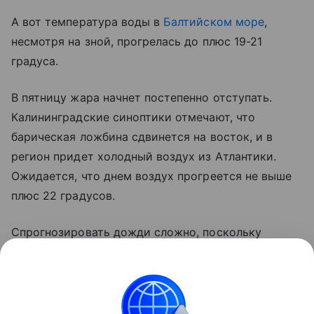
А вот температура воды в
Балтийском море
,
несмотря на зной, прогрелась до плюс 19-21
градуса.
В пятницу жара начнет постепенно отступать.
Калининградские синоптики отмечают, что
барическая ложбина сдвинется на восток, и в
регион придет холодный воздух из Атлантики.
Ожидается, что днем воздух прогреется не выше
плюс 22 градусов.
Спрогнозировать дожди сложно, поскольку
многое будет зависеть от антициклона, который
сейчас висит над западной частью Европы. Пока в
Калининградской области ожидают умеренно
прохладную и относительно сухую погоду к концу