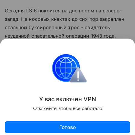
Сегодня LS 6 покоится на дне носом на северо-
запад. На носовых кнехтах до сих пор закреплен
стальной буксировочный трос - свидетель
неудачной спасательной операции 1943 года.
Открытые люки позволяют рассмотреть силуэты
дизельных моторов, а прочный сплав защитил
судно от разрушения, подарив историкам шанс
вживую изучить редчайший образец
экспериментальной военной техники.
Поделиться
У вас включ
ён
V
P
N
Отключите, чтобы всё работало
Готово