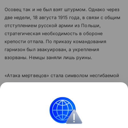
Осовец так и не был взят штурмом. Однако через
две недели, 18 августа 1915 года, в связи с общим
отступлением русской армии из Польши,
стратегическая необходимость в обороне
крепости отпала. По приказу командования
гарнизон был эвакуирован, а укрепления
взорваны. Немцы заняли лишь руины.
«Атака мертвецов» стала символом несгибаемой
воли и коллективного героизма русских
солдат. Владимир Котлинский посмертно был
награждён орденом Святого Георгия 4-й степени.
Германия
Польша
Россия
История
Н