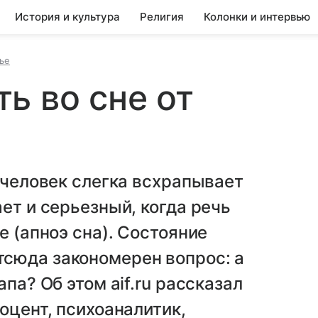
История и культура
Религия
Колонки и интервью
ье
ь во сне от
а человек слегка всхрапывает
ет и серьезный, когда речь
е (апноэ сна). Состояние
сюда закономерен вопрос: а
па? Об этом aif.ru рассказал
оцент, психоаналитик,