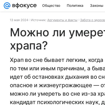
Общество
Политика
Законы
13 мая 2024
Источник:
Аргументы и факты
Забота о здоров
Можно ли умерет
храпа?
Храп во сне бывает легким, когд
по тем или иным причинам, а быва
идет об остановках дыхания во сн
опасное и жизнеугрожающее — от
можно ли умереть во сне из-за хра
кандидат психологических наук, д