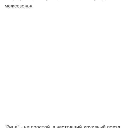
межсезонья.
"Рица" - не простой, а настоящий круизный поезд.