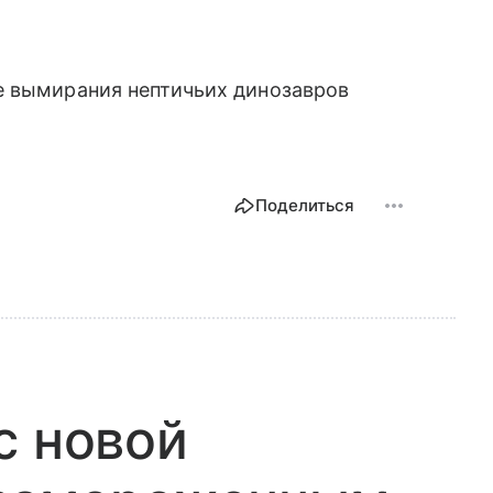
е вымирания нептичьих динозавров
Поделиться
с новой