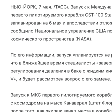
НЬЮ-ЙОРК, 7 мая. /ТАСС/. Запуск к Междун
первого пилотируемого корабля CST-100 Star
запланирован на 6 мая и впоследствии отлож
сообщило Национальное управление США по
космического пространства (NASA).
По его информации, запуск «планируется не 
что в ближайшее время специалисты «завер
регулирования давления в баке с жидким ки
V», и будет рассмотрен вопрос о его замене.
Запуск к МКС первого пилотируемого корабля
с космодрома на мысе Канаверал (штат Фло
после того, как экипаж занял места в кораб