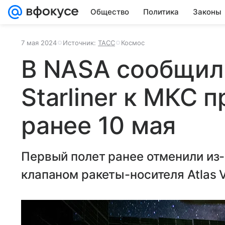
Общество
Политика
Законы
7 мая 2024
Источник:
ТАСС
Космос
В NASA сообщили
Starliner к МКС 
ранее 10 мая
Первый полет ранее отменили из-
клапаном ракеты-носителя Atlas V