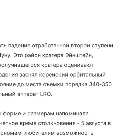
ть падение отработанной второй ступени
уну. Это район кратера Эйнштейн,
получившегося кратера оценивают
 падения заснял корейский орбитальный
стояние до места съемки порядка 340-350
льный аппарат LRO.
по форме и размерам напоминала
етное время столкновения - 5 августа в
трономам-любителям возможность