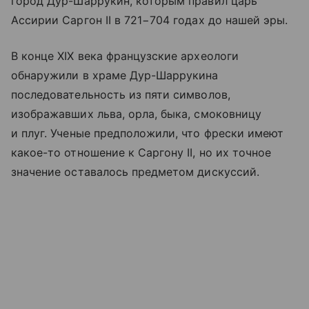
город Дур-Шаррукин, которым правил царь
Ассирии Саргон II в 721−704 годах до нашей эры.
В конце XIX века французские археологи
обнаружили в храме Дур-Шаррукина
последовательность из пяти символов,
изображавших льва, орла, быка, смоковницу
и плуг. Ученые предположили, что фрески имеют
какое-то отношение к Саргону II, но их точное
значение оставалось предметом дискуссий.