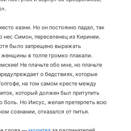
ю».
есто казни. Но он постоянно падал, так
о нес Симон, переселенец из Киринеи.
Хотя было запрещено выражать
, женщины в толпе громко плакали.
мские! Не плачьте обо мне, но плачьте
 предупреждает о бедствиях, которые
 Голгофе, на том самом кресте между
питок, который должен был притупить
 боль. Но Иисус, желая претерпеть всю
ном сознании, отказался от питья.
ые слова —
молитва
за распинателей,