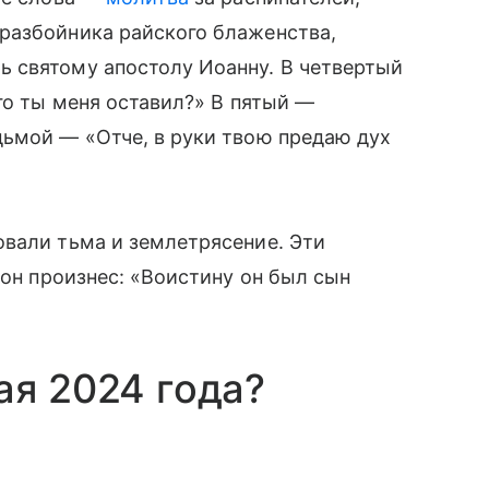
разбойника райского блаженства,
 святому апостолу Иоанну. В четвертый
го ты меня оставил?» В пятый —
дьмой — «Отче, в руки твою предаю дух
овали тьма и землетрясение. Эти
 он произнес: «Воистину он был сын
ая 2024 года?