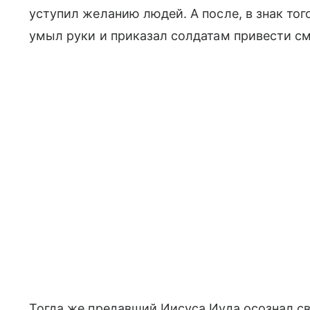
уступил желанию людей. А после, в знак того
умыл руки и приказал солдатам привести см
Тогда же предавший Иисуса Иуда осознал св