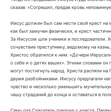
сказав: «Согрешил, предав кровь неповинну
Иисус должен был сам нести свой крест на м
как был замучен физически, и крест частичн
За Иисусом шли ученики и последователи. 
сочувствие преступнику, ведомому на казнь
Христос обратился к ним: «Дочери Иерусали
о себе и о детях ваших». Этими словами он
могут постигнуть народ. Христа распяли на
двумя разбойниками. Иисусу предлагали на
чувство и несколько уменьшить мучительную
чашу страданий до конца и оставаться в пол
Семь раз Спаситель говорил с креста. Перв