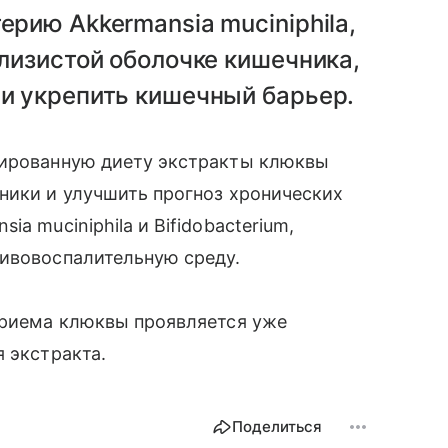
рию Akkermansia muciniphila,
лизистой оболочке кишечника,
и укрепить кишечный барьер.
сированную диету экстракты клюквы
ники и улучшить прогноз хронических
a muciniphila и Bifidobacterium,
тивовоспалительную среду.
приема клюквы проявляется уже
 экстракта.
Поделиться