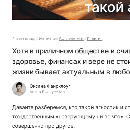
такой 
2 часа назад
Источник:
ВФокусе Mail
Религия
Хотя в приличном обществе и счит
здоровье, финансах и вере не сто
жизни бывает актуальным в любо
Оксана Файрклоуг
Автор ВФокусе Mail
Давайте разберемся, кто такой агностик и с
тождественным «неверующему ни во что». Сп
совершенно про другое.