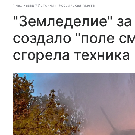
1 час назад
Источник:
Российская газета
"Земледелие" за
создало "поле см
сгорела техника