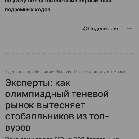
по указу Петра I он составил первый план
подземных ходов.
Поделиться
1 день назад
Источник:
ВФокусе Mail
Колонки и интервью
Эксперты: как
олимпиадный теневой
рынок вытесняет
стобалльников из топ-
вузов